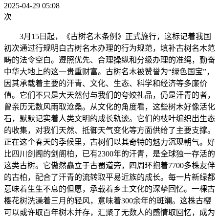
2025-04-29 05:08
次
3月15日起，《古树名木条例》正式施行，这标记着我国
初次通过行规明白古树名木办理的行为规范，填补古树名木范
畴的法令空白。遵照优先、合理操纵和分级办理的准绳，勤奋
中华大地上的这一贵重财富。古树名木被赞誉为“绿色国宝”，
因其承载着主要的汗青、文化、生态、科学和经济等多廉价
值。它们不只是大天然付与我们的夸姣礼品，仍是汗青的者，
曾亲历无数风雨取沧桑。从文化的角度看，这些树木好像活化
石，默默记实着人类文明的成长轨迹。它们的枝叶编织出生态
的收集，对我们天然、抵御天气变化等方面供给了主要支撑。
正在这个春天的季候里，古树们以其奇特的魅力沉现朝气。好
比四川剑阁的剑阁柏，已有2300年的汗青，是全球独一存活的
这类古树。它傲然矗立于古蜀道旁，四周环抱着7700多株友伴
的古柏，配合了汗青的流转取平易近族的成长。每一片新绿都
意味着生生不息的但愿，承载着乡土文化的深挚回忆。一棵古
樱花树洗澡着三月的轻风，意味着300余年的斑斓。这株古樱
可以或许取百年树木并存，汇聚了无数人的感情取回忆，成为