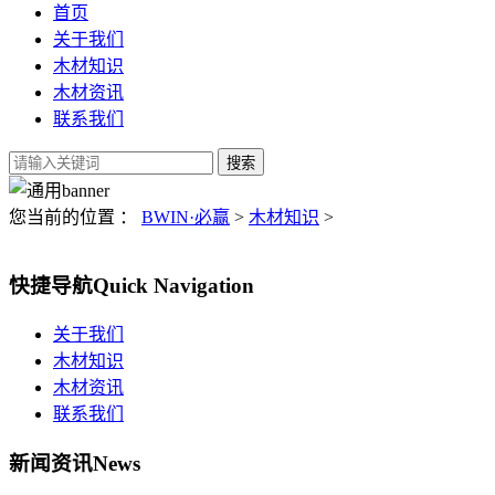
首页
关于我们
木材知识
木材资讯
联系我们
您当前的位置 ：
BWIN·必赢
>
木材知识
>
快捷导航
Quick Navigation
关于我们
木材知识
木材资讯
联系我们
新闻资讯
News