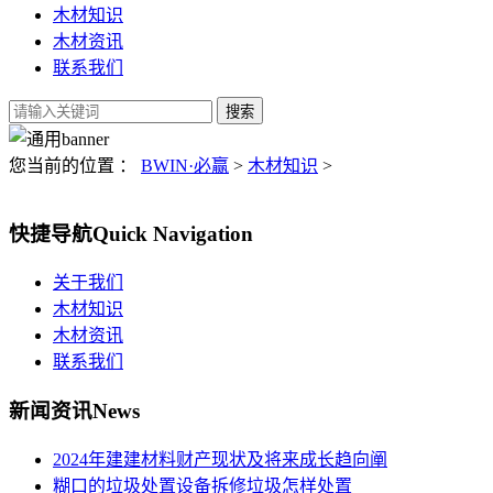
木材知识
木材资讯
联系我们
您当前的位置 ：
BWIN·必赢
>
木材知识
>
快捷导航
Quick Navigation
关于我们
木材知识
木材资讯
联系我们
新闻资讯
News
2024年建建材料财产现状及将来成长趋向阐
糊口的垃圾处置设备拆修垃圾怎样处置