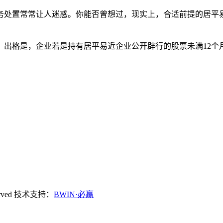
处置常常让人迷惑。你能否曾想过，现实上，合适前提的居平易
格是，企业若是持有居平易近企业公开辟行的股票未满12个
ved
技术支持：
BWIN·必赢