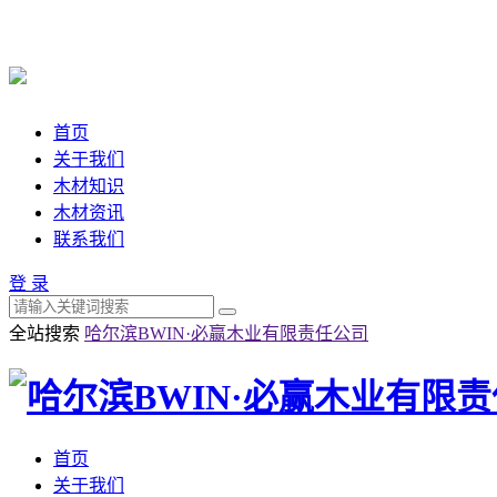
首页
关于我们
木材知识
木材资讯
联系我们
登 录
全站搜索
哈尔滨BWIN·必赢木业有限责任公司
首页
关于我们