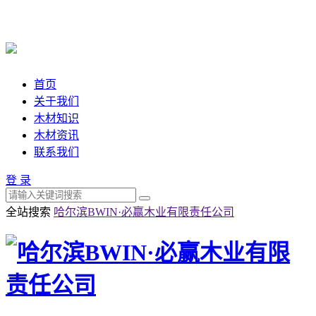
首页
关于我们
木材知识
木材资讯
联系我们
登 录
全站搜索
哈尔滨BWIN·必赢木业有限责任公司