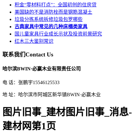
积金“零材料打点”：全国初创的住房贷
美国缺的不是消防栓而是钢筋混凝土
垃圾分拣系统拆修垃圾包罗哪些
古典家具中常见的几种床榻类家具
国儿童家具行业成长示状及投资前景研究
红木三大鉴别常识
联系我们
Contact Us
哈尔滨BWIN·必赢木业有限责任公司
电 话：张鹏宇15546125533
地 址：哈尔滨市阿城区新华镇BWIN·必赢木业
图片旧事_建材图片旧事_消息-
建材网第1页