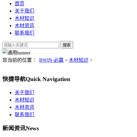
首页
关于我们
木材知识
木材资讯
联系我们
您当前的位置 ：
BWIN·必赢
>
木材知识
>
快捷导航
Quick Navigation
关于我们
木材知识
木材资讯
联系我们
新闻资讯
News