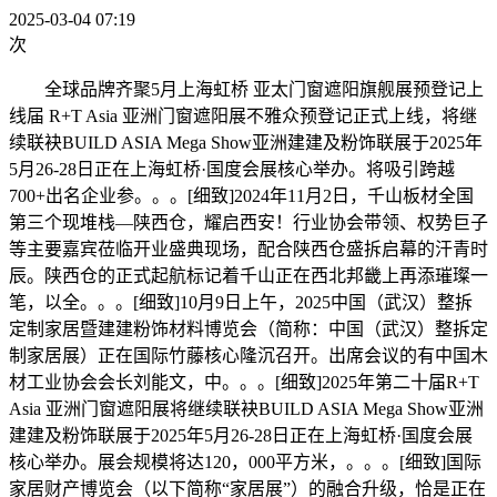
2025-03-04 07:19
次
全球品牌齐聚5月上海虹桥 亚太门窗遮阳旗舰展预登记上
线届 R+T Asia 亚洲门窗遮阳展不雅众预登记正式上线，将继
续联袂BUILD ASIA Mega Show亚洲建建及粉饰联展于2025年
5月26-28日正在上海虹桥·国度会展核心举办。将吸引跨越
700+出名企业参。。。[细致]2024年11月2日，千山板材全国
第三个现堆栈—陕西仓，耀启西安！行业协会带领、权势巨子
等主要嘉宾莅临开业盛典现场，配合陕西仓盛拆启幕的汗青时
辰。陕西仓的正式起航标记着千山正在西北邦畿上再添璀璨一
笔，以全。。。[细致]10月9日上午，2025中国（武汉）整拆
定制家居暨建建粉饰材料博览会（简称：中国（武汉）整拆定
制家居展）正在国际竹藤核心隆沉召开。出席会议的有中国木
材工业协会会长刘能文，中。。。[细致]2025年第二十届R+T
Asia 亚洲门窗遮阳展将继续联袂BUILD ASIA Mega Show亚洲
建建及粉饰联展于2025年5月26-28日正在上海虹桥·国度会展
核心举办。展会规模将达120，000平方米，。。。[细致]国际
家居财产博览会（以下简称“家居展”）的融合升级，恰是正在