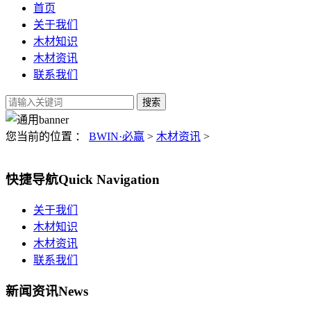
首页
关于我们
木材知识
木材资讯
联系我们
您当前的位置 ：
BWIN·必赢
>
木材资讯
>
快捷导航
Quick Navigation
关于我们
木材知识
木材资讯
联系我们
新闻资讯
News