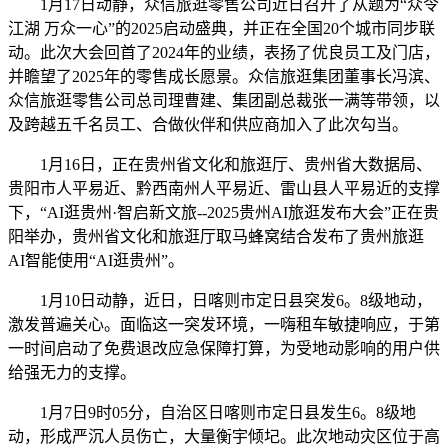
1月17日动静，众信旅逛零售公司近日召开了从题为“众令
江湖 万众一心”的2025启动盛典，并正在全国20个城市同步联
动。此次大会回首了2024年的业绩，表扬了优良员工及门店，
并瞻望了2025年的零售成长愿景。众信旅逛集团董事长冯滨、
众信旅逛零售公司总司理曹建、集团副总裁张一满等带领，以
及跨越五千名员工、合做伙伴和供应商加入了此次勾当。
1月16日，正在贵州省文化和旅逛厅、贵州省大数据局、
贵阳市人平易近、黔西南州人平易近、雷山县人平易近的支撑
下，“AI逛贵州·智启新文旅--2025贵州AI旅逛发布大会”正在贵
阳举办，贵州省文化和旅逛厅取马蜂窝结合发布了贵州旅逛
AI智能使用“AI逛贵州”。
1月10日动静，近日，日喀则市定日县突发6。8级地动，
激发普遍关心。面临这一突发环境，一嗨租车敏捷响应，于第
一时间启动了免费退改应急保障打算，为受地动影响的用户供
给强无力的支撑。
1月7日9时05分，自治区日喀则市定日县发生6。8级地
动，形成严沉人员伤亡，大量衡宇倾圮。此次地动灾区位于高