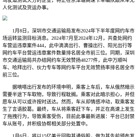
驾驶道测试天分的企业，将正在京津塘高速卡车编队跟从车无
人化测试及货运办事。
1月8日，深圳市交通运输局发布2024年下半年度网约车市
场运转监测目标消息。2024年7月至2024年12月，共查处网约
车营运违章案件444，此中滴滴出行、曹操出行、阳光出行等
网约车平台营运违章案件数量排名居全市前三位。同期，深圳
市交通运输局共办结网约车无效赞扬48277件，此中万顺叫
车、哈拜出行、伙力专车等网约车平台无效赞扬率排名居全市
前三位。
据嘀嗒出行发布的环境申明，乘客上车后，车从俄然暗示
需要半途下车取物，导致行程耽搁。乘客对此暗示担心，并但
愿车从可以或许按时送达。然而，车从却情感冲动，取乘客发
生了言语胶葛。最终，车从将乘客赶下车，并正在高速上发生
了拖拽行为，导致乘客受伤，目前此事最新进展：平台已封禁
车从账号，并积极协帮相关部分处置中。
1月6日，将以15亿美元回购其通俗股，做为其先前颁布发