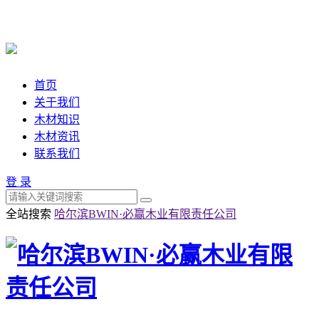
首页
关于我们
木材知识
木材资讯
联系我们
登 录
全站搜索
哈尔滨BWIN·必赢木业有限责任公司