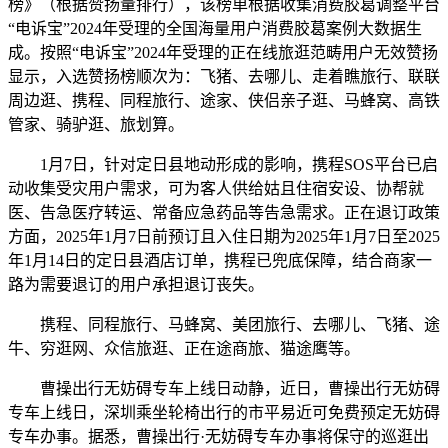
榜》（根据赞扬量排行），该榜单根据收集消费胶葛调整平台
“电诉宝”2024年受理的全国海量用户消费胶葛案例大数据生
成。按照“电诉宝”2024年受理的正在线旅逛范畴用户无效赞扬
显示，入选赞扬榜顺次为：飞猪、去哪儿、走着瞧旅行、联联
周边逛、携程、同程旅行、途家、侠侣亲子逛、马蜂窝、高铁
管家、骑驴逛、旅划算。
1月7日，针对定日县地动形成的影响，携程SOS平台已启
动收集受灾用户需求，可为客人供给姑且住宿安设、协帮就
医、告急医疗转运、常备应急药品等告急需求。正在退订政策
方面，2025年1月7日前预订且入住日期为2025年1月7日至2025
年1月14日的定日县酒店订单，携程已兜底保障，结合商家一
路为需要退订的用户承担退订丧失。
携程、同程旅行、马蜂窝、美团旅行、去哪儿、飞猪、途
牛、穷逛网、众信旅逛、正在途商旅、猫途鹰等。
曹操出行无妨碍专车上线日动静，近日，曹操出行无妨碍
专车上线日，深圳乘坐轮椅出行的市平易近可免费预定无妨碍
专车办事。据悉，曹操出行·无妨碍专车办事将保守的巡逛出