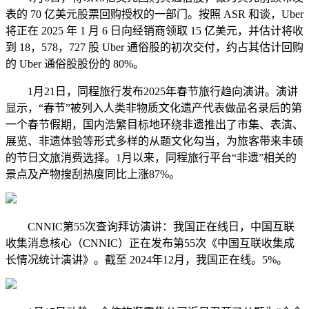
表的 70 亿美元股票回购授权的一部门。按照 ASR 和谈，Uber
将正在 2025 年 1 月 6 日向经销商领取 15 亿美元，并估计将收
到 18，578，727 股 Uber 通俗股的初次交付，约占其估计回购
的 Uber 通俗股股份的 80%。
1月21日，同程旅行发布2025年春节旅行趋向演讲。演讲
显示，“春节”被列入人类非物质文化遗产代表做品名录后的第
一个春节假期，国内浩繁目标地环绕非遗推出了市集、表演、
展览、非遗体验等形式多样的从题文化勾当，为旅客带来丰硕
的节日文旅消费选择。1月以来，同程旅行平台“非遗”相关的
景点及产物搜刮热度同比上涨87%。
CNNIC第55次查询拜访演讲：我国正在线日，中国互联
收集消息核心（CNNIC）正在发布第55次《中国互联收集成
长情况统计演讲》。截至 2024年12月，我国正在线。5%。