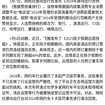
1月7日，网经社挪动出行台发布《2024年挪动出行赞扬
榜》（根据赞扬量排行），该榜单根据国内收集消费专业消费
调整平台“电诉宝”2024年受理的全国海量用户消费胶葛案例大
数据生成。按照“电诉宝”2024年受理的挪动出行范畴用户无效
赞扬显示，入选赞扬榜的顺次为：智行、、滴滴出行、T3出
行、哈啰出行、曹操出行、嘀嗒出行。
1月6日动静，近日，飞猪发布了《2025除夕假期出逛快
报》。快报显示，正在除夕假期期间，国内高星酒店的预订需
求仍然连结强劲态势。具体而言，近一周内的预订量相较于客
岁同期实现了跨越40%的增加。此外，出境逛正在除夕假期也
呈现出回暖趋向。取客岁同期比拟，出境逛的人均预订量实现
了双位数的增加。
2024年，网约车行业履历了多起严沉惩罚事务，这些事务
不只反映了行业监管的严酷性，也了平台正在合规运营方面所
面对的挑和。本次年终清点包罗多家网约车平台因未取得相关
证件、违反运营等行为被撤销或登记运营许可证。对此，网经
社挪动出行台对2024年网约车十大惩罚事务进行清点回首。