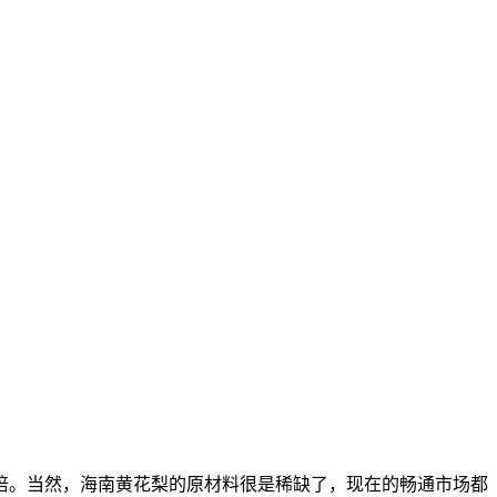
。当然，海南黄花梨的原材料很是稀缺了，现在的畅通市场都