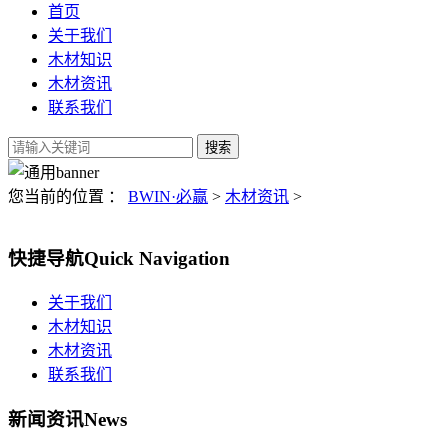
首页
关于我们
木材知识
木材资讯
联系我们
您当前的位置 ：
BWIN·必赢
>
木材资讯
>
快捷导航
Quick Navigation
关于我们
木材知识
木材资讯
联系我们
新闻资讯
News