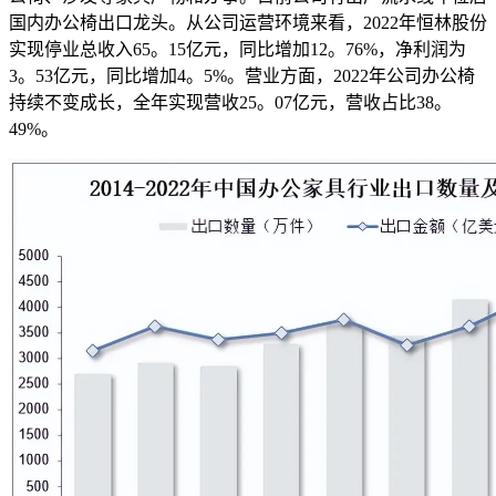
国内办公椅出口龙头。从公司运营环境来看，2022年恒林股份
实现停业总收入65。15亿元，同比增加12。76%，净利润为
3。53亿元，同比增加4。5%。营业方面，2022年公司办公椅
持续不变成长，全年实现营收25。07亿元，营收占比38。
49%。