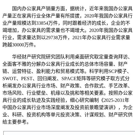
国内办公家具产销量方面，据统计，近年来我国办公家具
产量正在家具行业全体产量有所提拔，2020年我国办公家具行
业产量规模达到33854万件，同时跟着经济的成长，企业的不
竭增加，办公家具的需求量也不竭增大。2020年我国办公家具
行业，需求量达到以29738万件，2021年办公家具行业需求量
跨越30000万件。
华经财产研究院研究团队利用桌面研究取定量查询拜访、
全面客不雅的分解办公家具行业成长的总体市场容量、财产
链、运营特征、盈利能力和贸易模式等。科学利用SCP模子、
SWOT、PEST、回归阐发、SPACE矩阵等研究模子取方式分
析阐发办公家具行业市场、财产政策、合作款式、手艺改革、
市场风险、行业壁垒、机缘以及挑和等相关要素。按照办公家
具行业的成长轨迹及实践经验，细心研究编制《2025-2031年
中国办公家具行业市场深度阐发及投资前景瞻望演讲》，为企
业、科研、投资机构等单元投资决策、计谋规划、财产研究供
给主要参考。