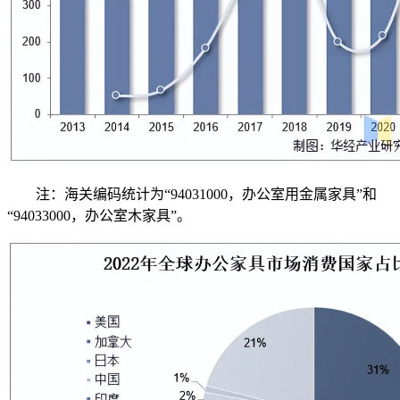
注：海关编码统计为“94031000，办公室用金属家具”和
“94033000，办公室木家具”。