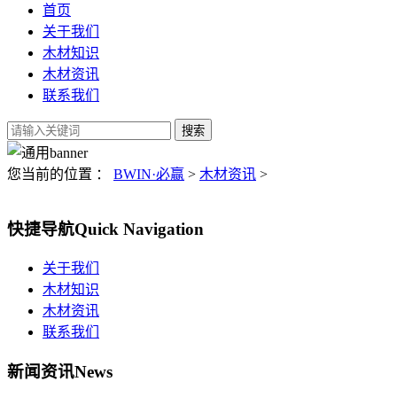
首页
关于我们
木材知识
木材资讯
联系我们
您当前的位置 ：
BWIN·必赢
>
木材资讯
>
快捷导航
Quick Navigation
关于我们
木材知识
木材资讯
联系我们
新闻资讯
News