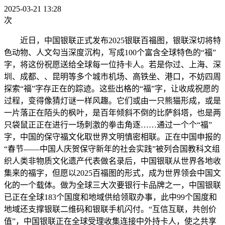
2025-03-21 13:28
次
近日，中国银联正式发布2025银联百福图，银联深切将特
色动物、人文勾当深度沉构，写成100个富含全球特色的“福”
字，将这份祝愿送给全球每一位持卡人。若是你过、上海、深
圳、成都、、昆明等多个城市机场、高铁坐、港口，不妨四周
探索“福”字存正在的踪迹。这些出格的“福”字，让收成祝愿的
过程，变得像猜灯谜一样风趣。它们或由一只熊猫形成，或是
一片落正在陌头的枫叶，是百年倾斜不倒的比萨斜塔，也是两
只袋鼠正正在进行一场刺激的拳击角逐……通过一个个“福”
字，中国的保守福文化取世界文明慎密相联。正在中国申报的
“春节——中国人庆贺保守新年的社会实践”被列合国教科文组
织人类非物质文化遗产代表做名录后，中国银联从世界各地收
集来的福字，但愿以2025百福图的形式，成为世界领会中国文
化的一个载体。做为全球三大次要银行卡品牌之一，中国银联
已正在全球183个国度和地域供给领取办事，此中99个国度和
地域还支撑银联二维码和银联手机闪付。“互信互联，共创价
值”，中国银联正在全球受理收集连接中外持卡人，使之共享