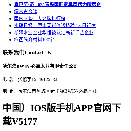
春已至·苏 2025青岛国际家具展帮力家居企
檀木古今谈
国内床垫十大名牌排行榜
木联日报：原木现货价钱持稳 18 日行情
新疆木业企业华恒被认定高新手艺企业
梅西简介材料100字
联系我们
Contact Us
哈尔滨BWIN·必赢木业有限责任公司
电 话：张鹏宇15546125533
地 址：哈尔滨市阿城区新华镇BWIN·必赢木业
中国）IOS版手机APP官网下
载V5177