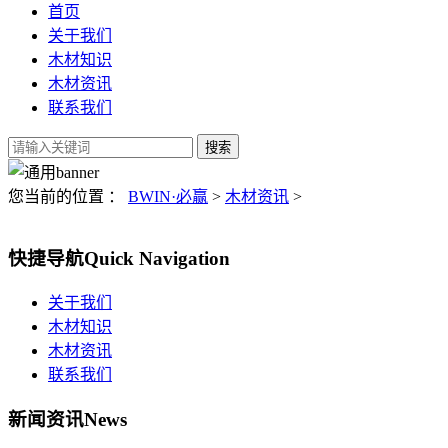
首页
关于我们
木材知识
木材资讯
联系我们
您当前的位置 ：
BWIN·必赢
>
木材资讯
>
快捷导航
Quick Navigation
关于我们
木材知识
木材资讯
联系我们
新闻资讯
News