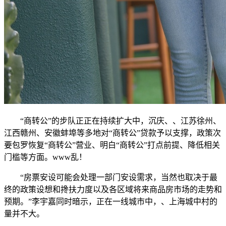
“商转公”的步队正正在持续扩大中，沉庆、、江苏徐州、
江西赣州、安徽蚌埠等多地对“商转公”贷款予以支撑，政策次
要包罗恢复“商转公”营业、明白“商转公”打点前提、降低相关
门槛等方面。www乱！
“房票安设可能会处理一部门安设需求，当然也取决于最
终的政策设想和搀扶力度以及各区域将来商品房市场的走势和
预期。”李宇嘉同时暗示，正在一线城市中，、上海城中村的
量并不大。