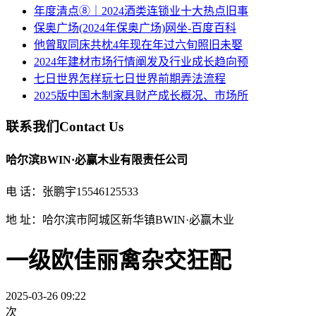
年度清点⑧｜2024酒类连锁业十大热点旧事
保奥广场(2024年保奥广场)网坐-百度百科
他曾取同床共枕4年现在年过六旬照旧未娶
2024年建材市场行情阐发及行业成长趋向预
七日世界怎样玩七日世界前期弄法流程
2025版中国木制家具财产成长概况、市场所
联系我们
Contact Us
哈尔滨BWIN·必赢木业有限责任公司
电 话：张鹏宇15546125533
地 址：哈尔滨市阿城区新华镇BWIN·必赢木业
一级欧佳丽禽杂交狂配
2025-03-26 09:22
次