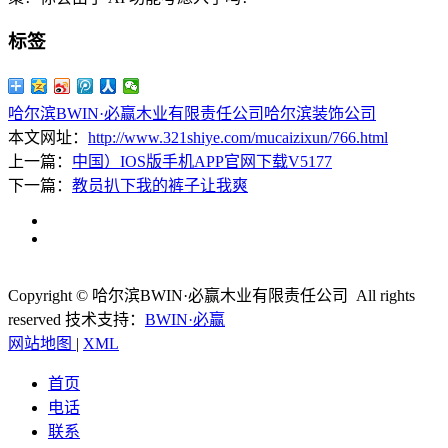
标签
哈尔滨BWIN·必赢木业有限责任公司
哈尔滨装饰公司
本文网址：
http://www.321shiye.com/mucaizixun/766.html
上一篇：
中国）IOS版手机APP官网下载V5177
下一篇：
教员扒下我的裤子让我爽
Copyright © 哈尔滨BWIN·必赢木业有限责任公司 All rights
reserved
技术支持：
BWIN·必赢
网站地图
|
XML
首页
电话
联系