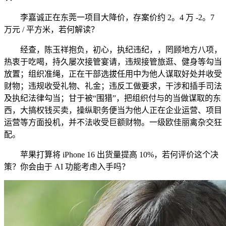
李嘉诚正在东莞一项目大降价，存案价约 2。4 万 -2。7
万元 / 平方米，若何解读？
经查，陈玉祥抱负，初心，执纪违纪，，罔顾地方八项，
热衷于吃喝，持久屡次接管宴请，违规接管旅逛、健身等勾当
放置；组织准绳，正在干部选拔任用中为他人谋取好处并收受
财物；违规收受礼物、礼金；违反工做要求，干涉和插手司法
及执纪法律勾当；甘于被“围猎”，把组织付与的当做谋取的东
西，大搞权钱买卖，操纵职务便当为他人正在企业运营、项目
运营等方面投机，并不法收受巨额财物。一级欧佳丽禽杂交狂
配。
苹果打算将 iPhone 16 出货量提高 10%，若何评价这个决
策？你会由于 AI 功能考虑入手吗？