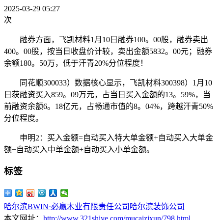
2025-03-29 05:27
次
融券方面，飞凯材料1月10日融券100。00股，融券卖出
400。00股，按当日收盘价计较，卖出金额5832。00元；融券
余额180。50万，低于汗青20%分位程度！
同花顺300033）数据核心显示，飞凯材料300398）1月10
日获融资买入859。09万元，占当日买入金额的13。59%，当
前融资余额6。18亿元，占畅通市值的8。04%，跨越汗青50%
分位程度。
申明2：买入金额=自动买入特大单金额+自动买入大单金
额+自动买入中单金额+自动买入小单金额。
标签
哈尔滨BWIN·必赢木业有限责任公司
哈尔滨装饰公司
本文网址：
http://www.321shiye.com/mucaizixun/798.html