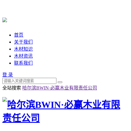
首页
关于我们
木材知识
木材资讯
联系我们
登 录
全站搜索
哈尔滨BWIN·必赢木业有限责任公司