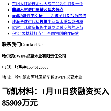
东阳大红酸枝企业大成尚品为你打制一个
非洲木材进口量触及年内低点
moll功能性书桌椅——为孩子打制抱负的进
珠海全球时代科技推出新型木质智能卡概
窗帘：儿童房拆修中营制温暖空气的环节
积金“零材料打点”：全国初创的住房贷
联系我们
Contact Us
哈尔滨BWIN·必赢木业有限责任公司
电 话：张鹏宇15546125533
地 址：哈尔滨市阿城区新华镇BWIN·必赢木业
飞凯材料：1月10日获融资买入
85909万元