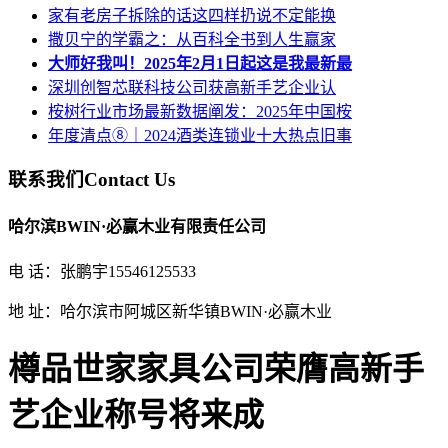
家有老房子拆除的话这四样扔说不定能换
撒贝宁的学霸之：从百科全书到人生赢家
大师好我叫！2025年2月1日起这是我最新最
深圳创智芯联科技公司获高新手艺企业认
桉树行业市场最新数据阐发：2025年中国桉
年度清点⑧｜2024酒类连锁业十大热点旧事
联系我们
Contact Us
哈尔滨BWIN·必赢木业有限责任公司
电 话：张鹏宇15546125533
地 址：哈尔滨市阿城区新华镇BWIN·必赢木业
樽品世家家具公司荣膺高新手
艺企业称号将来成