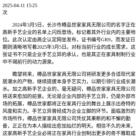
2025-04-11 15:25
次
2024年3月5日，长沙市樽品世家家具无限公司的名字正在
高新手艺企业的名单上闪烁登场，标记着其外行业内的主要地
位。此次认定由高企认定网坐发布，证书编号GR9，而发证日
期则清晰地写着2025年3月5日。对标当前行业的成长需求，这
张证书不只是企业手艺立异的承认，也是其正在家具制制行业
中不竭前行的动力源泉。
瞻望将来，樽品世家家具无限公司将研发更多合适现代家
居潮水的产物，继续提拔本身手艺实力，以期引领行业成长潮
水。加之高新手艺企业的，毫无疑问，樽品世家家具无限公司
将送来愈加的前景。无论是企业内部的手艺立异，仍是外部市
场的拓展，樽品世家都将正在家具行业的舞台上展示出奇特的
风度和实力。手艺立异曾经成为企业立脚的环节。面临激烈的
市场所作，樽品世家家具无限公司凭仗其果断的和不懈的勤
奋，正正在为本人描绘出愈加灿烂的明天。相信不久的未来，
这家高新手艺企业必将正在家具行业创制出更多的奇不雅取成