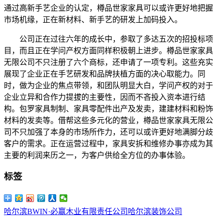
通过高新手艺企业的认定，樽品世家家具可以或许更好地把握
市场机缘，正在新材料、新手艺的研发上加码投入。
公司正在过往六年的成长中，参取了多达五次的招投标项
目，而且正在学问产权方面同样积极朝上进步。樽品世家家具
无限公司不只注册了六个商标，还申请了一项专利。这些充实
展现了企业正在手艺研发和品牌扶植方面的决心取能力。同
时，做为企业的焦点带领，和团队明显大白，学问产权的对于
企业立异和合作力提拔的主要性，因而不吝投入资本进行结
构。包罗家具制制、家具零配件出产及发卖，建建材料和粉饰
材料的发卖等。借帮这些多元化的营业，樽品世家家具无限公
司不只加强了本身的市场所作力，还可以或许更好地满脚分歧
客户的需求。正在运营过程中，家具安拆和维修办事亦成为其
主要的利润来历之一，为客户供给全方位的办事体验。
标签
哈尔滨BWIN·必赢木业有限责任公司
哈尔滨装饰公司