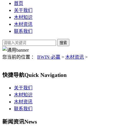
首页
关于我们
木材知识
木材资讯
联系我们
您当前的位置 ：
BWIN·必赢
>
木材资讯
>
快捷导航
Quick Navigation
关于我们
木材知识
木材资讯
联系我们
新闻资讯
News