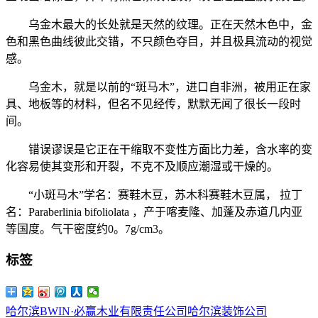
乌金木最大的长处就是天然的纹理。正在天然木色中，金
色和黑色曲线彼此交错，不只颜色夺目，并且极具流动的视觉
感。
乌金木，就是以前的“斑马木”，进口自非洲，被用正在家
具、地板等的材料，但名不见经传，默默无闻了很长一段时
间。
错误谬误是它正在干缩取不变性方面比力差，含水率的变
化容易使其变形和开裂，不克不及顺应潮湿或干燥的。
“小斑马木”学名：赛鞋木豆，苏木科赛鞋木豆属， 拉丁
名：Paraberlinia bifoliolata ，产于喀麦隆、加蓬及赤道几内亚
等国度。气干密度约0。7g/cm3。
标签
哈尔滨BWIN·必赢木业有限责任公司
哈尔滨装饰公司