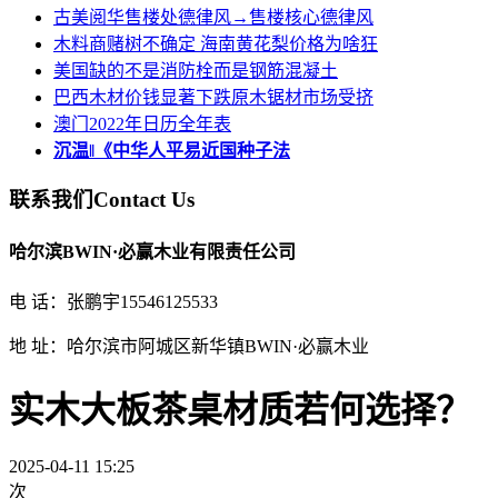
古美阅华售楼处德律风→售楼核心德律风
木料商赌树不确定 海南黄花梨价格为啥狂
美国缺的不是消防栓而是钢筋混凝土
巴西木材价钱显著下跌原木锯材市场受挤
澳门2022年日历全年表
沉温‖《中华人平易近国种子法
联系我们
Contact Us
哈尔滨BWIN·必赢木业有限责任公司
电 话：张鹏宇15546125533
地 址：哈尔滨市阿城区新华镇BWIN·必赢木业
实木大板茶桌材质若何选择？
2025-04-11 15:25
次