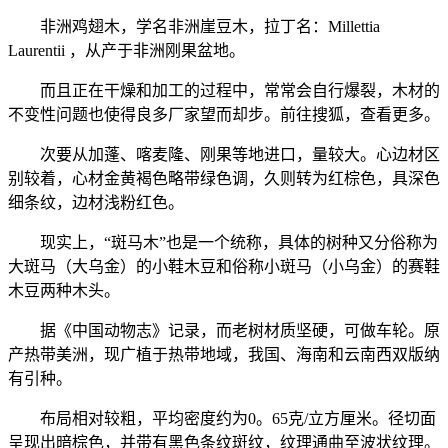
非洲鸡翅木，学名非洲崖豆木，拉丁名：Millettia
Laurentii ，从产于非洲刚果盆地。
而且正在干燥和加工的过程中，常常会自行爆裂，木材的
不变性问题也使得良多厂家望而却步。前往搜狐，查看更多。
次要从加蓬、喀麦隆、刚果等地进口，量较大。心边材区
别较着，心材金黄褐色略带绿色调，久则转为红棕色，具深色
细条纹，边材浅粉红色。
现实上，“斑马木”也是一个统称，具体的树种又分俗称为
大斑马（大乌金）的小鞋木豆和俗称小斑马（小乌金）的赛鞋
木豆两种木头。
据《中国动物志》记录，而老树材质坚硬，可做车轮。原
产热带美洲，现广植于热带地域，我国、海南和云南西双版纳
有引种。
布局相对较粗，平均密度约为0。65克/立方厘米。径切面
呈现出暗棕色，并带有黑色条纹斑纹，纹理通曲至波状纹理。