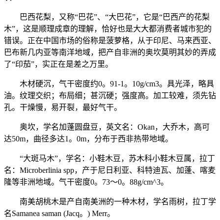
巴西花梨，又称“巴花”、“大巴花”，它是“巴西产的花梨
木”，这是顺理成章的理解，恰好也是大大都消费者城市犯的
错误。正在中国市场的俗称是菠萝格，从于印尼、马来西亚、
巴布新几内亚等南洋地域，把产自非洲的奥坎莫明其妙的弄成
了“印茄”，实正在是差之万里。
木材硬沉，气干密度约0。91-1。10g/cm3。具光泽，略具
油。纹理交织；布局细；甚沉硬；强度高。加工较难，须先钻
孔。干燥慢，易开裂，最好气干。
奥坎，学名加蓬圆盘豆，英文名：Okan，大乔木，高可
达50m，曲径多达1。0m，分布于西非热带地域。
“大斑马木”，学名：小鞋木豆，苏木科小鞋木豆属，拉丁
名：Microberlinia spp，产于尼日利亚、科特迪瓦、加蓬、喀麦
隆等非洲地域。气干密度0。73～0。88g/cm^3。
南美胡桃木是产自南美洲的一种木材，学名雨树，拉丁学
名Samanea saman (Jacq。) Merr。