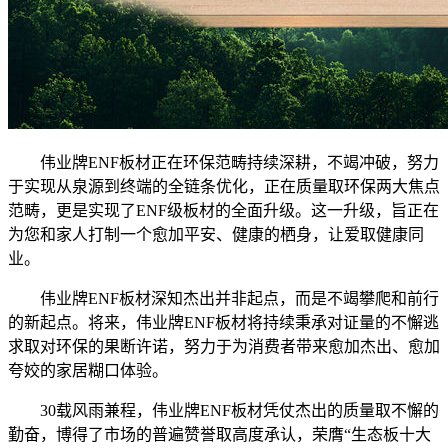
伟业牌ENF板材正在环保范畴持续深耕，不竭冲破，努力
于实现从泉源到终端的全链条优化，正在质量取环保两大焦点
范畴，更是实现了ENF级板材的全面升级。这一升级，旨正在
为您和家人打制一个愈加平安、健康的栖身，让爱取健康同
业。
伟业牌ENF板材深知杰出并非起点，而是不竭攀爬和前行
的新起点。将来，伟业牌ENF板材将持续秉承对证量的不懈逃
求取对环保的果断许诺，努力于为消费者带来愈加杰出、愈加
夸姣的家居糊口体验。
30载风雨兼程，伟业牌ENF板材凭仗杰出的质量取不懈的
勤奋，博得了市场的普遍赞誉取高度承认，荣膺“生态板十大