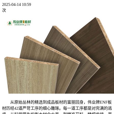
2025-04-14 10:59
次
从原始丛林的精选到成品板材的富丽回身，伟业牌ENF板
材历经42道严苛工序的细心雕琢。每一道工序都是对完满的逃